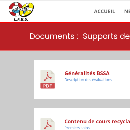
ACCUEIL
N
Documents :
Supports de
Généralités BSSA
Description des évaluations
Contenu de cours recycl
Premiers soins