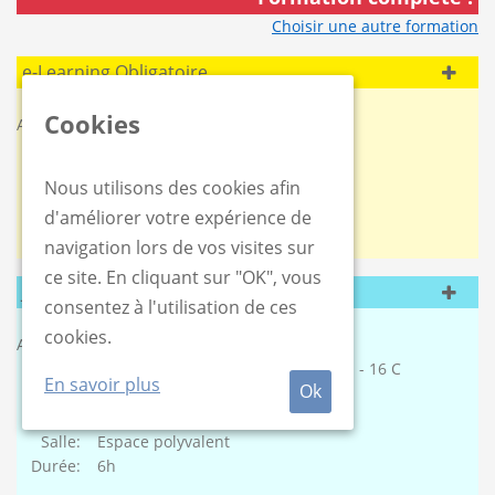
Choisir une autre formation
e-Learning Obligatoire
Date:
Avant le 2025-10-11
Cookies
Adresse:
A distance
Nous utilisons des cookies afin
d'améliorer votre expérience de
navigation lors de vos visites sur
ce site. En cliquant sur "OK", vous
Jour 1
consentez à l'utilisation de ces
Date:
2025-10-11
cookies.
Adresse:
LeuzArena
Rue du Pont de la Cure, LeuzArena - 16 C
En savoir plus
Ok
7900 Leuze-en-Hainaut
Début:
09:00
Salle:
Espace polyvalent
Durée:
6h