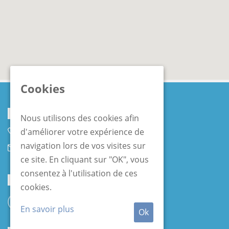
Cookies
Coordonnées
Nous utilisons des cookies afin
d'améliorer votre expérience de
+32 10 45 75 45
navigation lors de vos visites sur
contact@lfbs.org
ce site. En cliquant sur "OK", vous
consentez à l'utilisation de ces
Réseaux Sociaux
cookies.
En savoir plus
Ok