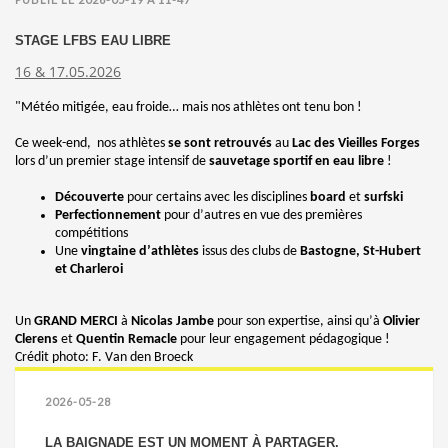
STAGE LFBS EAU LIBRE
16 & 17.05.2026
"Météo mitigée, eau froide… mais nos athlètes ont tenu bon !
Ce week-end,
nos athlètes
se sont retrouvés
au
Lac des Vieilles Forges
lors d’un premier stage intensif de
sauvetage sportif en eau libre
!
Découverte
pour certains avec les disciplines
board
et
surfski
Perfectionnement
pour d’autres en vue des premières
compétitions
Une
vingtaine d’athlètes
issus des clubs de
Bastogne, St-Hubert
et Charleroi
Un
GRAND MERCI
à
Nicolas Jambe
pour son expertise, ainsi qu’à
Olivier
Clerens
et
Quentin Remacle
pour leur engagement pédagogique !
Crédit photo: F. Van den Broeck
2026-05-28
LA BAIGNADE EST UN MOMENT À PARTAGER.