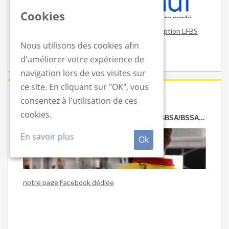
Cookies
Obtenez un remboursement sur votre inscription LFBS
Nous utilisons des cookies afin
d'améliorer votre expérience de
navigation lors de vos visites sur
ce site. En cliquant sur "OK", vous
2020-06-24
consentez à l'utilisation de ces
cookies.
VOUS CHERCHEZ OU PROPOSEZ UN JOB BBSA/BSSA...
En savoir plus
Ok
notre page Facebook dédiée