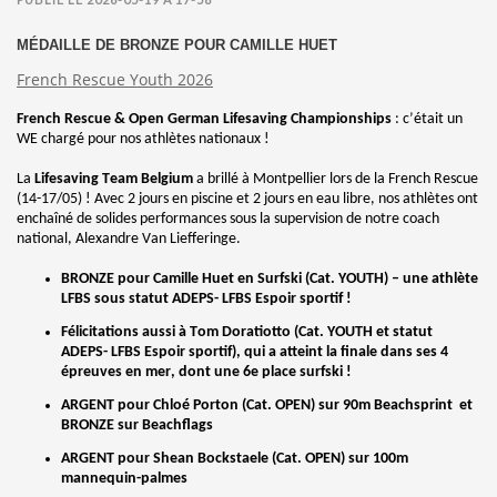
MÉDAILLE DE BRONZE POUR CAMILLE HUET
French Rescue Youth 2026
French Rescue & Open German Lifesaving Championships
: c’était un
WE chargé pour nos athlètes nationaux !
La
Lifesaving Team Belgium
a brillé à Montpellier lors de la French Rescue
(14-17/05) ! Avec 2 jours en piscine et 2 jours en eau libre, nos athlètes ont
enchaîné de solides performances sous la supervision de notre coach
national, Alexandre Van Liefferinge.
BRONZE pour Camille Huet en Surfski (Cat. YOUTH) – une athlète
LFBS sous statut ADEPS- LFBS Espoir sportif !
Félicitations aussi à Tom Doratiotto (Cat. YOUTH et statut
ADEPS- LFBS Espoir sportif), qui a atteint la finale dans ses 4
épreuves en mer, dont une 6e place surfski !
ARGENT pour Chloé Porton (Cat. OPEN) sur 90m Beachsprint
et
BRONZE sur Beachflags
ARGENT pour Shean Bockstaele (Cat. OPEN) sur 100m
mannequin-palmes